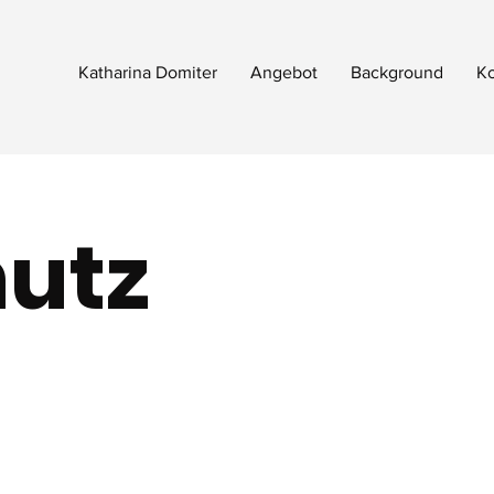
Katharina Domiter
Angebot
Background
Ko
utz